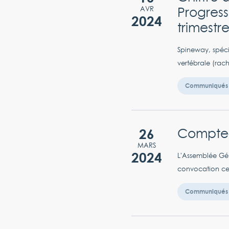
Progress
AVR
2024
trimestr
Spineway, spéci
vertébrale (rach
Communiqués 
26
Compte-
MARS
2024
L'Assemblée Gén
convocation ce l
Communiqués 