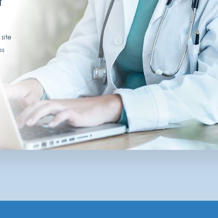
t
site
os