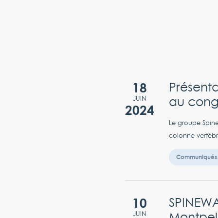
18
Présent
au cong
JUIN
2024
Le groupe Spine
colonne vertébra
Communiqués 
10
SPINEWA
Montpell
JUIN