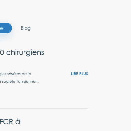
se
Blog
 chirurgiens
LIRE PLUS
ies sévères de la
 société Tunisienne...
SFCR à