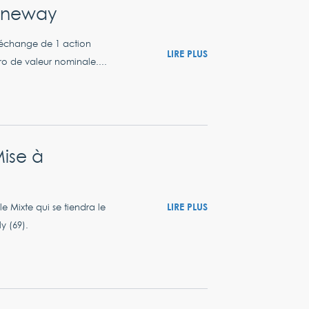
pineway
 échange de 1 action
LIRE PLUS
o de valeur nominale....
ise à
LIRE PLUS
e Mixte qui se tiendra le
y (69).