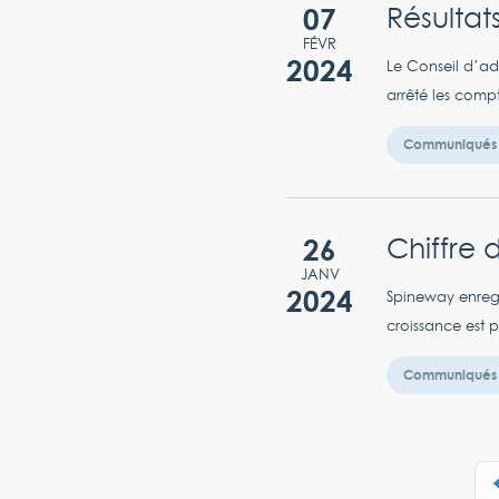
07
Résultat
FÉVR
2024
Le Conseil d’ad
arrêté les comp
Communiqués 
26
Chiffre 
JANV
2024
Spineway enregi
croissance est 
Communiqués 