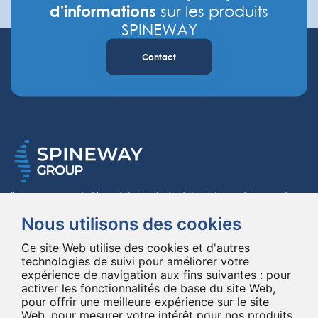
d'informations
sur les produits
SPINEWAY
Contact
Spineway conçoit et fournit des implants et des instruments innovants
pour la chirurgie du rachis, améliorant la chirurgie rachidienne dans le
Nous utilisons des cookies
monde entier depuis 20 ans.
*Ensemble, jusqu'au bout
Ce site Web utilise des cookies et d'autres
technologies de suivi pour améliorer votre
expérience de navigation aux fins suivantes :
pour
activer les fonctionnalités de base du site Web
,
pour offrir une meilleure expérience sur le site
Web
,
pour mesurer votre intérêt pour nos produits