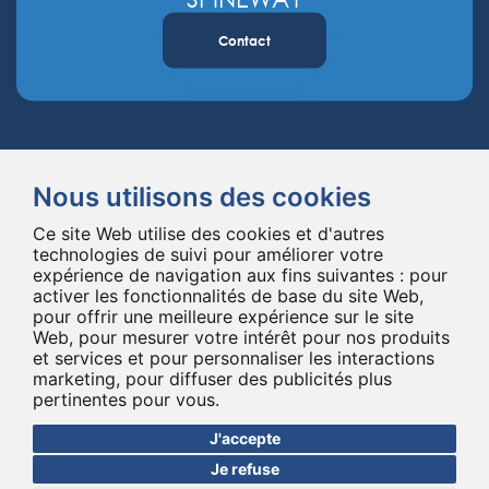
Contact
Nous utilisons des cookies
Ce site Web utilise des cookies et d'autres
Spineway conçoit et fournit des implants et des instruments innovants
technologies de suivi pour améliorer votre
expérience de navigation aux fins suivantes :
pour
pour la chirurgie du rachis, améliorant la chirurgie rachidienne dans le
activer les fonctionnalités de base du site Web
,
monde entier depuis 20 ans.
pour offrir une meilleure expérience sur le site
*Ensemble, jusqu'au bout
Web
,
pour mesurer votre intérêt pour nos produits
et services et pour personnaliser les interactions
marketing
,
pour diffuser des publicités plus
pertinentes pour vous
.
J'accepte
Je refuse