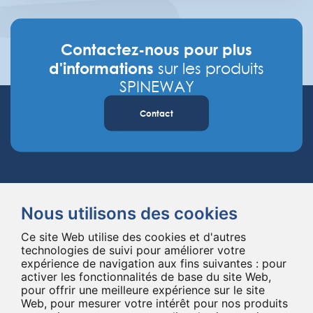
Contactez-nous pour plus
d'informations
sur les produits
SPINEWAY
Contact
Nous utilisons des cookies
Ce site Web utilise des cookies et d'autres
Spineway conçoit et fournit des implants et des instruments innovants
technologies de suivi pour améliorer votre
expérience de navigation aux fins suivantes :
pour
pour la chirurgie du rachis, améliorant la chirurgie rachidienne dans le
activer les fonctionnalités de base du site Web
,
monde entier depuis 20 ans.
pour offrir une meilleure expérience sur le site
*Ensemble, jusqu'au bout
Web
,
pour mesurer votre intérêt pour nos produits