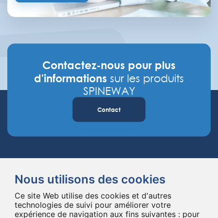
Contactez-nous pour plus
d'informations
sur les produits
SPINEWAY
Contact
Nous utilisons des cookies
Ce site Web utilise des cookies et d'autres
Spineway conçoit et fournit des implants et des instruments innovants
technologies de suivi pour améliorer votre
expérience de navigation aux fins suivantes :
pour
pour la chirurgie du rachis, améliorant la chirurgie rachidienne dans le