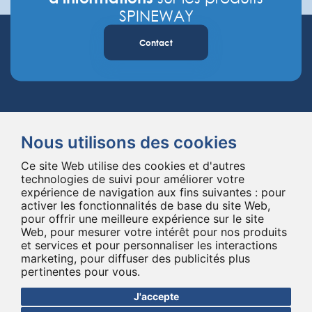
SPINEWAY
Contact
Nous utilisons des cookies
Ce site Web utilise des cookies et d'autres
Spineway conçoit et fournit des implants et des instruments innovants
technologies de suivi pour améliorer votre
expérience de navigation aux fins suivantes :
pour
pour la chirurgie du rachis, améliorant la chirurgie rachidienne dans le
activer les fonctionnalités de base du site Web
,
monde entier depuis 20 ans.
pour offrir une meilleure expérience sur le site
*Ensemble, jusqu'au bout
Web
,
pour mesurer votre intérêt pour nos produits
et services et pour personnaliser les interactions
marketing
,
pour diffuser des publicités plus
pertinentes pour vous
.
J'accepte