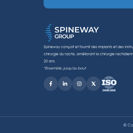
Spineway conçoit et fournit des implants et des inst
chirurgie du rachis, améliorant la chirurgie rachidie
20 ans.
*Ensemble, jusqu'au bout
© Cop