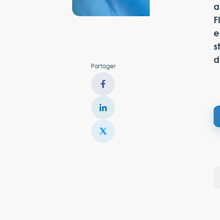
a
F
e
s
d
Partager