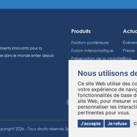
Produits
Actua
Fixation postérieure
Événem
ruments innovants pour la
Fusion intersomatique
Presse
nne dans le monde entier depuis
Préservation de la mobilité
Blog
Biomatériaux
Nous utilisons d
Invest
Groupe Spineway
Ce site Web utilise des c
Calend
votre expérience de navig
A propos
Cours b
fonctionnalités de base d
site Web
,
pour mesurer vo
Éducation
Inform
personnaliser les interac
pertinentes pour vous
.
J'accepte
Je refuse
C
yright 2026 - Tous droits réservés Spineway
Fait avec
par ASB DI