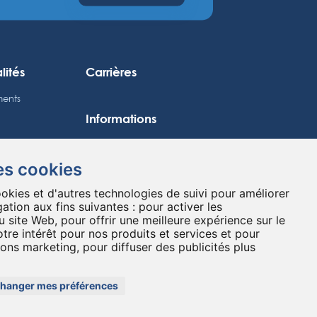
lités
Carrières
ents
Informations
Mentions légales
Plan du site
es cookies
isseurs
Politique de confidentialité
ookies et d'autres technologies de suivi pour améliorer
rier
Préférences cookies
ation aux fins suivantes :
pour activer les
oursier
u site Web
,
pour offrir une meilleure expérience sur le
tre intérêt pour nos produits et services et pour
Contact
ations réglementées
tions marketing
,
pour diffuser des publicités plus
hanger mes préférences
GITAL