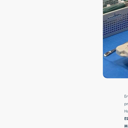
En
pr
H
E
M