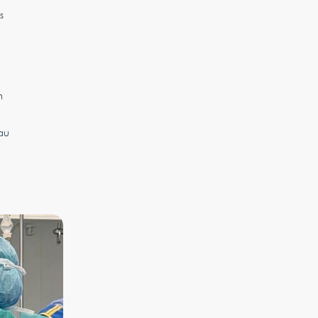
s
n
au