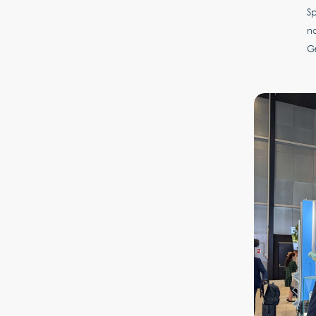
S
no
G