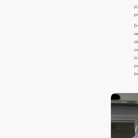
jo
pr
En
se
dé
ce
l
pa
bé