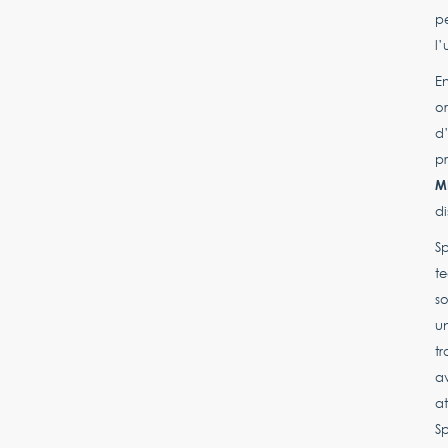
pe
l’
En
or
d’
pr
M
di
S
te
so
u
tr
av
at
S