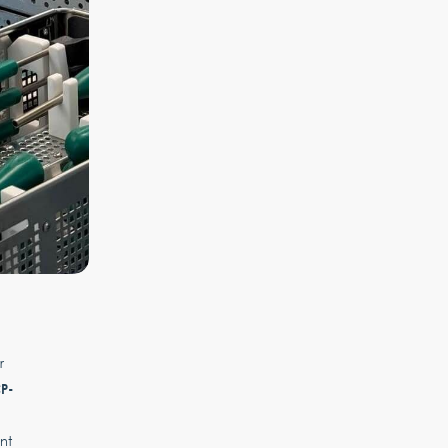
r
P-
nt