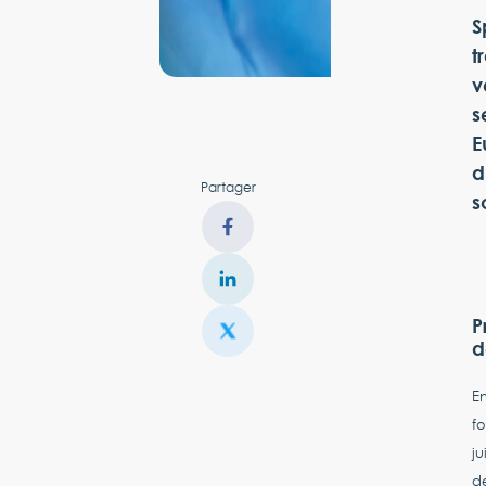
S
t
v
s
E
d
Partager
s
P
d
E
f
ju
de