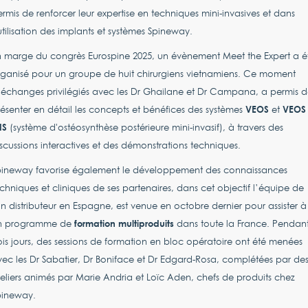
rmis de renforcer leur expertise en techniques mini-invasives et dans
utilisation des implants et systèmes Spineway.
 marge du congrès Eurospine 2025, un évènement Meet the Expert a é
ganisé pour un groupe de huit chirurgiens vietnamiens. Ce moment
échanges privilégiés avec les Dr Ghailane et Dr Campana, a permis d
VEOS
VEOS
ésenter en détail les concepts et bénéfices des systèmes
et
IS
(système d'ostéosynthèse postérieure mini-invasif), à travers des
scussions interactives et des démonstrations techniques.
pineway favorise également le développement des connaissances
chniques et cliniques de ses partenaires, dans cet objectif l’équipe de
n distributeur en Espagne, est venue en octobre dernier pour assister à
formation multiproduits
n programme de
dans toute la France. Pendan
ois jours, des sessions de formation en bloc opératoire ont été menées
ec les Dr Sabatier, Dr Boniface et Dr Edgard-Rosa, complétées par de
eliers animés par Marie Andria et Loïc Aden, chefs de produits chez
pineway.