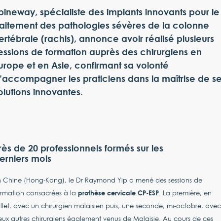
pineway, spécialiste des implants innovants pour le
raitement des pathologies sévères de la colonne
ertébrale (rachis), annonce avoir réalisé plusieurs
essions de formation auprès des chirurgiens en
urope et en Asie, confirmant sa volonté
’accompagner les praticiens dans la maîtrise de s
olutions innovantes.
rès de 20 professionnels formés sur les
erniers mois
n Chine (Hong-Kong), le Dr Raymond Yip a mené des sessions de
prothèse cervicale CP-ESP
ormation consacrées à la
. La première, en
illet, avec un chirurgien malaisien puis, une seconde, mi-octobre, avec
ux autres chirurgiens également venus de Malaisie. Au cours de ces