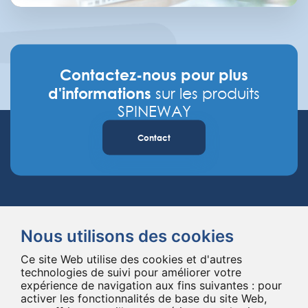
Contactez-nous pour plus
d'informations
sur les produits
SPINEWAY
Contact
Nous utilisons des cookies
Ce site Web utilise des cookies et d'autres
Spineway conçoit et fournit des implants et des instruments innovants
technologies de suivi pour améliorer votre
expérience de navigation aux fins suivantes :
pour
pour la chirurgie du rachis, améliorant la chirurgie rachidienne dans le
activer les fonctionnalités de base du site Web
,
monde entier depuis 20 ans.