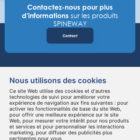
Contactez-nous pour plus
d'informations
sur les produits
SPINEWAY
Contact
Nous utilisons des cookies
Ce site Web utilise des cookies et d'autres
Spineway conçoit et fournit des implants et des instruments innovants
technologies de suivi pour améliorer votre
expérience de navigation aux fins suivantes :
pour
pour la chirurgie du rachis, améliorant la chirurgie rachidienne dans le
activer les fonctionnalités de base du site Web
,
monde entier depuis 20 ans.
pour offrir une meilleure expérience sur le site
*Ensemble, jusqu'au bout
Web
,
pour mesurer votre intérêt pour nos produits
et services et pour personnaliser les interactions
marketing
,
pour diffuser des publicités plus
pertinentes pour vous
.