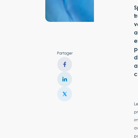
S
t
v
a
e
p
Partager
d
a
c
Le
pr
im
av
po