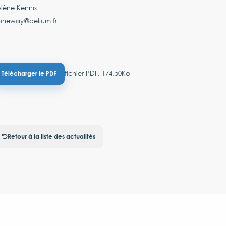
lène Kennis
pineway@aelium.fr
fichier PDF, 174.50Ko
Télécharger le PDF
Retour à la liste des actualités