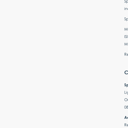
Sp
in
Sp
Ma
IS
M
Re
C
S
Li
Ou
08
A
Re