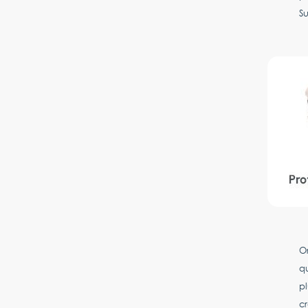
Su
Or
qu
pl
cr