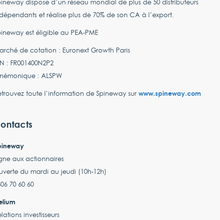
ineway dispose d’un réseau mondial de plus de 50 distributeurs
dépendants et réalise plus de 70% de son CA à l’export.
ineway est éligible au PEA-PME
rché de cotation : Euronext Growth Paris
IN : FR001400N2P2
némonique : ALSPW
www.spineway.com
trouvez toute l’information de Spineway sur
ontacts
pineway
gne aux actionnaires
verte du mardi au jeudi (10h-12h)
06 70 60 60
elium
lations investisseurs