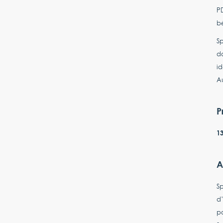
PD
bé
S
da
id
Au
P
13
A
S
d’
pa