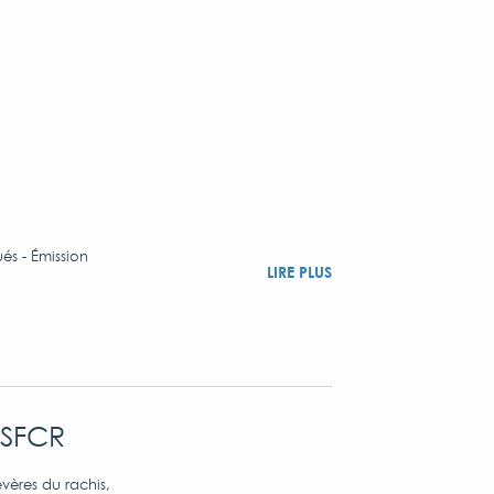
ués - Émission
LIRE PLUS
 SFCR
vères du rachis,