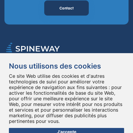
Contact
Nous utilisons des cookies
Spineway conçoit et fournit des implants et des instruments innovants
pour la chirurgie du rachis, améliorant la chirurgie rachidienne dans le
Ce site Web utilise des cookies et d'autres
monde entier depuis 20 ans.
technologies de suivi pour améliorer votre
expérience de navigation aux fins suivantes :
pour
*Ensemble, jusqu'au bout
activer les fonctionnalités de base du site Web
,
pour offrir une meilleure expérience sur le site
Web
,
pour mesurer votre intérêt pour nos produits
et services et pour personnaliser les interactions
marketing
,
pour diffuser des publicités plus
pertinentes pour vous
.
J'accepte