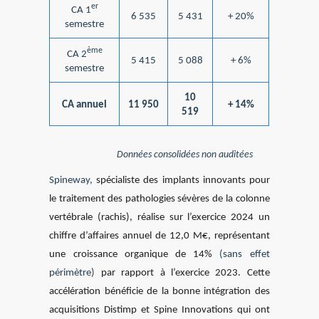
er
CA 1
6 535
5 431
+ 20%
semestre
ème
CA 2
5 415
5 088
+ 6%
semestre
10
CA annuel
11 950
+ 14%
519
Données consolidées non auditées
Spineway,
spécialiste des implants innovants pour
le traitement des pathologies sévères de la colonne
vertébrale (rachis), réalise sur l’exercice 2024 un
chiffre d’affaires annuel de 12,0 M€, représentant
une croissance organique de 14%
(sans effet
périmètre)
par rapport à l’exercice 2023. Cette
accélération bénéficie de la bonne intégration des
acquisitions Distimp et Spine Innovations qui ont