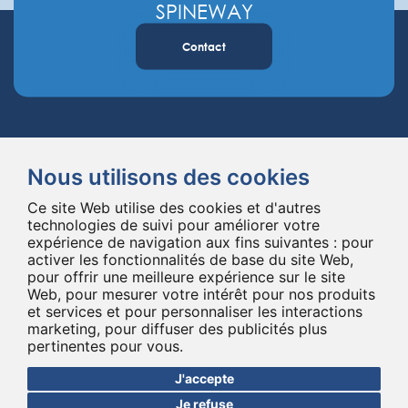
SPINEWAY
Contact
Nous utilisons des cookies
Ce site Web utilise des cookies et d'autres
technologies de suivi pour améliorer votre
Spineway conçoit et fournit des implants et des instruments innovants
expérience de navigation aux fins suivantes :
pour
pour la chirurgie du rachis, améliorant la chirurgie rachidienne dans le
activer les fonctionnalités de base du site Web
,
monde entier depuis 20 ans.
pour offrir une meilleure expérience sur le site
*Ensemble, jusqu'au bout
Web
,
pour mesurer votre intérêt pour nos produits
et services et pour personnaliser les interactions
marketing
,
pour diffuser des publicités plus
pertinentes pour vous
.
J'accepte
Je refuse