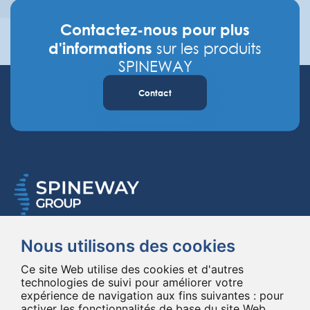
Contactez-nous pour plus
d'informations
sur les produits
SPINEWAY
Contact
Spineway conçoit et fournit des implants et des instruments innovants
Nous utilisons des cookies
pour la chirurgie du rachis, améliorant la chirurgie rachidienne dans le
monde entier depuis 20 ans.
Ce site Web utilise des cookies et d'autres
*Ensemble, jusqu'au bout
technologies de suivi pour améliorer votre
expérience de navigation aux fins suivantes :
pour
activer les fonctionnalités de base du site Web
,