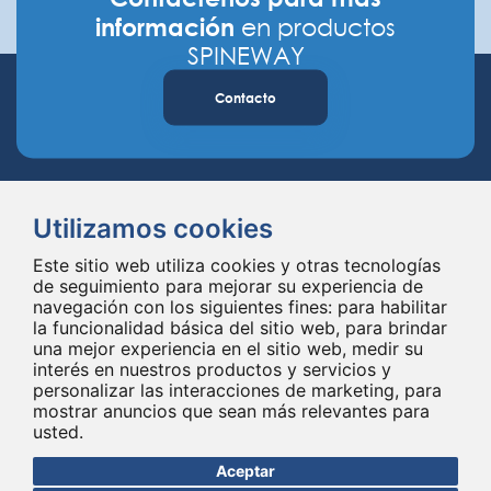
información
en productos
SPINEWAY
Contacto
Utilizamos cookies
Este sitio web utiliza cookies y otras tecnologías
de seguimiento para mejorar su experiencia de
navegación con los siguientes fines:
para habilitar
Spineway diseña y suministra innovadores implantes e instrumentales
la funcionalidad básica del sitio web
,
para brindar
para la columna vertebral, mejorando la cirugía de la columna vertebral
una mejor experiencia en el sitio web
,
medir su
en todo el mundo desde hace 20 años.
interés en nuestros productos y servicios y
personalizar las interacciones de marketing
,
para
mostrar anuncios que sean más relevantes para
usted
.
Aceptar