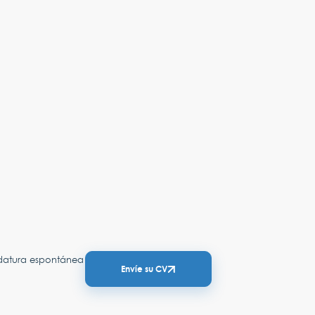
idatura espontánea
Envíe su CV