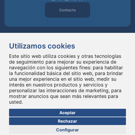
Contacto
Utilizamos cookies
Este sitio web utiliza cookies y otras tecnologías
de seguimiento para mejorar su experiencia de
navegación con los siguientes fines:
para habilitar
Spineway diseña y suministra innovadores implantes e instrumentales
la funcionalidad básica del sitio web
,
para brindar
para la columna vertebral, mejorando la cirugía de la columna vertebral
una mejor experiencia en el sitio web
,
medir su
en todo el mundo desde hace 20 años.
interés en nuestros productos y servicios y
personalizar las interacciones de marketing
,
para
mostrar anuncios que sean más relevantes para
usted
.
Aceptar
Rechazar
Configurar
© Copyright 2026 - Todos los derechos reservados Spineway