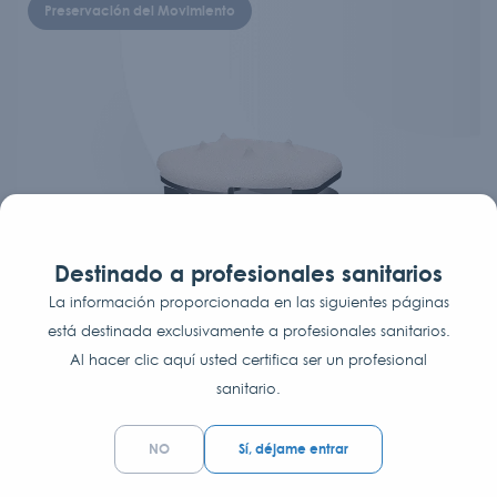
Preservación del Movimiento
Destinado a profesionales sanitarios
La información proporcionada en las siguientes páginas
está destinada exclusivamente a profesionales sanitarios.
Al hacer clic aquí usted certifica ser un profesional
sanitario.
Prótesis cervical CP-ESP
NO
Sí, déjame entrar
Prótesis discal viscoelástica