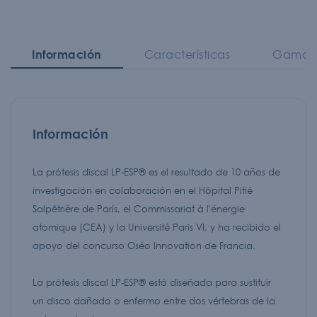
Información
Características
Gama d
Información
La prótesis discal LP-ESP® es el resultado de 10 años de
investigación en colaboración en el Hôpital Pitié
Salpêtrière de París, el Commissariat à l'énergie
atomique (CEA) y la Université Paris VI, y ha recibido el
apoyo del concurso Oséo Innovation de Francia.
La prótesis discal LP-ESP® está diseñada para sustituir
un disco dañado o enfermo entre dos vértebras de la