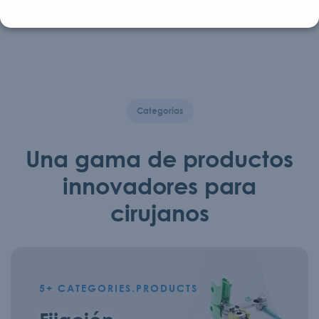
La prótesis discal CP-ESP® está diseñada para sustituir
un disco dañado o enfermo entre dos vértebras de la...
Categorías
Una gama de productos
innovadores para
cirujanos
5+
CATEGORIES.PRODUCTS