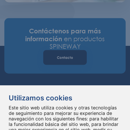
Contáctenos para más
información
en productos
SPINEWAY
Contacto
Utilizamos cookies
Este sitio web utiliza cookies y otras tecnologías
de seguimiento para mejorar su experiencia de
Spineway diseña y suministra innovadores implantes e instrumentales
navegación con los siguientes fines:
para habilitar
para la columna vertebral, mejorando la cirugía de la columna vertebral
la funcionalidad básica del sitio web
,
para brindar
en todo el mundo desde hace 20 años.
una mejor experiencia en el sitio web
,
medir su