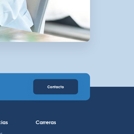
Contacto
cias
Carreras
os