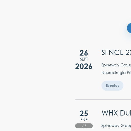
26
SFNCL 2
SEPT
2026
Spineway Group
Neurocirugía Pr
Eventos
25
WHX Dub
ENE
Spineway Group 
AL