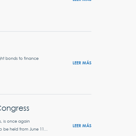
ght bonds to finance
LEER MÁS
Congress
s, is once again
LEER MÁS
o be held from June 11...