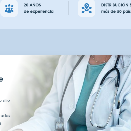
20 AÑOS
DISTRIBUCIÓN 
de experiencia
más de 50 país
e
 sitio
 todos
s