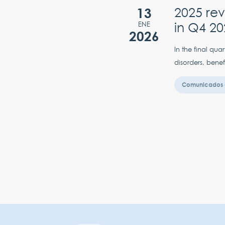
13
2025 rev
in Q4 20
ENE
2026
In the final qua
disorders, benef
Comunicados 