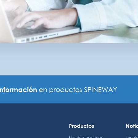
información
en productos SPINEWAY
Productos
Noti
Fijación posterior
Event