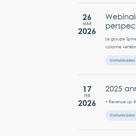
26
Webinair
perspec
MAR
2026
Le groupe Spine
colonne vertébr
Comunicados 
17
2025 ann
FEB
2026
• Revenue up 4%
Comunicados 