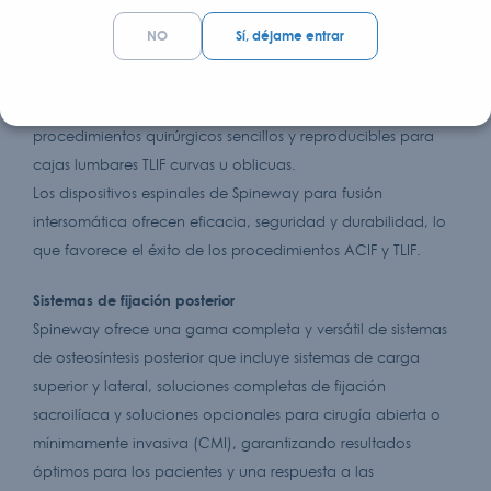
amplia gama de cajas con varios sistemas de fijación y
NO
Sí, déjame entrar
placa cervical para cirugía cervical anterior con la misma
instrumentación.
Instrumentación racionalizada diseñada para garantizar
procedimientos quirúrgicos sencillos y reproducibles para
cajas lumbares TLIF curvas u oblicuas.
Los dispositivos espinales de Spineway para fusión
intersomática ofrecen eficacia, seguridad y durabilidad, lo
que favorece el éxito de los procedimientos ACIF y TLIF.
Sistemas de fijación posterior
Spineway ofrece una gama completa y versátil de sistemas
de osteosíntesis posterior que incluye sistemas de carga
superior y lateral, soluciones completas de fijación
sacroilíaca y soluciones opcionales para cirugía abierta o
mínimamente invasiva (CMI), garantizando resultados
óptimos para los pacientes y una respuesta a las