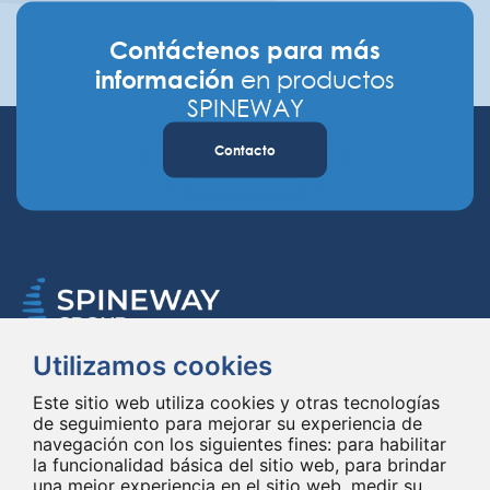
Contáctenos para más
información
en productos
SPINEWAY
Contacto
Utilizamos cookies
Spineway diseña y suministra innovadores implantes e instrumentales
para la columna vertebral, mejorando la cirugía de la columna vertebral
Este sitio web utiliza cookies y otras tecnologías
en todo el mundo desde hace 20 años.
de seguimiento para mejorar su experiencia de
navegación con los siguientes fines:
para habilitar
la funcionalidad básica del sitio web
,
para brindar
una mejor experiencia en el sitio web
,
medir su