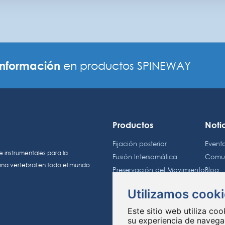
información
en productos SPINEWAY
Productos
Noti
Fijación posterior
Event
e instrumentales para la
Fusión Intersomática
Comun
mna vertebral en todo el mundo
Preservación del Movimiento
Blog
Biomateriales
Utilizamos cook
Inve
Grupo Spineway
Este sitio web utiliza co
Calen
su experiencia de navegac