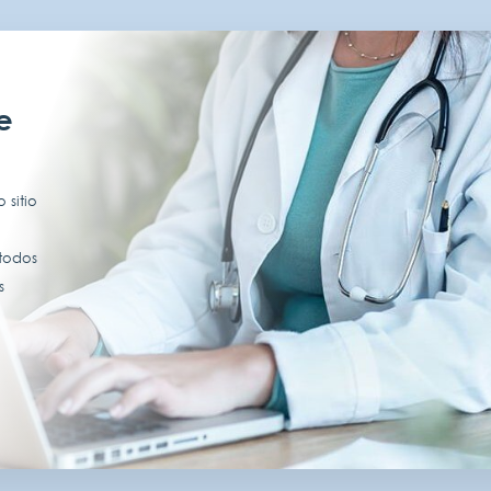
e
 sitio
 todos
s