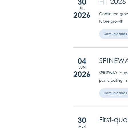
30
H1 2026 
JUL
2026
Continued growt
future growth
Comunicados 
04
SPINEWA
JUN
2026
SPINEWAY, a spec
participating in
Comunicados 
30
First-qu
ABR