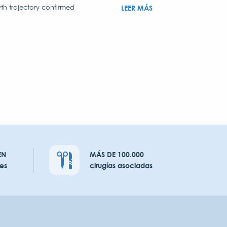
th trajectory confirmed
LEER MÁS
EN
MÁS DE 100.000
es
cirugías asociadas