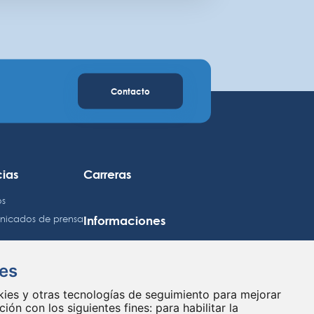
Contacto
cias
Carreras
os
Informaciones
icados de prensa
Información jurídica
Mapa del sitio
ies
rsores
Política de confidencialidad
okies y otras tecnologías de seguimiento para mejorar
dario
Preferencias de cookies
ión con los siguientes fines:
para habilitar la