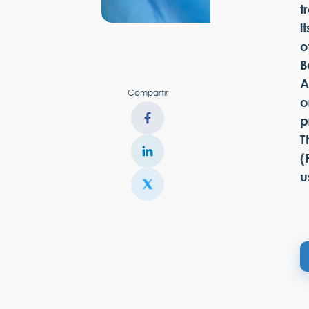
t
i
o
B
A
Compartir
o
p
T
(
u