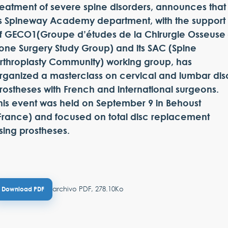
reatment of severe spine disorders, announces that
ts Spineway Academy department, with the support
f GECO1(Groupe d’études de la Chirurgie Osseuse 
one Surgery Study Group) and its SAC (Spine
rthroplasty Community) working group, has
rganized a masterclass on cervical and lumbar dis
rostheses with French and international surgeons.
his event was held on September 9 in Behoust
France) and focused on total disc replacement
sing prostheses.
archivo PDF, 278.10Ko
Download PDF