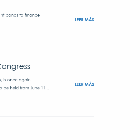
ght bonds to finance
LEER MÁS
Congress
s, is once again
LEER MÁS
o be held from June 11...