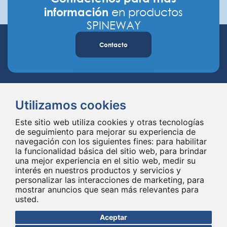
información
en productos
SPINEWAY
Contacto
Utilizamos cookies
Este sitio web utiliza cookies y otras tecnologías
de seguimiento para mejorar su experiencia de
navegación con los siguientes fines:
para habilitar
Spineway diseña y suministra innovadores implantes e instrumentales
la funcionalidad básica del sitio web
,
para brindar
para la columna vertebral, mejorando la cirugía de la columna vertebral
una mejor experiencia en el sitio web
,
medir su
en todo el mundo desde hace 20 años.
interés en nuestros productos y servicios y
personalizar las interacciones de marketing
,
para
mostrar anuncios que sean más relevantes para
usted
.
Aceptar