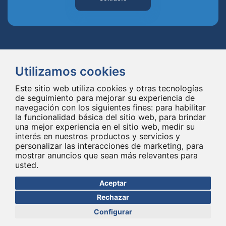
Utilizamos cookies
Este sitio web utiliza cookies y otras tecnologías
Spineway diseña y suministra innovadores implantes e instrumentales
de seguimiento para mejorar su experiencia de
navegación con los siguientes fines:
para habilitar
para la columna vertebral, mejorando la cirugía de la columna vertebral
la funcionalidad básica del sitio web
,
para brindar
en todo el mundo desde hace 20 años.
una mejor experiencia en el sitio web
,
medir su
interés en nuestros productos y servicios y
personalizar las interacciones de marketing
,
para
mostrar anuncios que sean más relevantes para
usted
.
Aceptar
Rechazar
© Copyright 2026 - Todos los derechos reservados Spineway
Hecho con
por ASB DIGITAL
Configurar