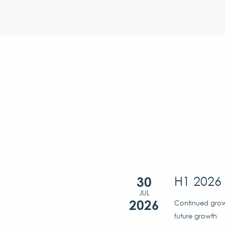
30
H1 2026 
JUL
2026
Continued growt
future growth