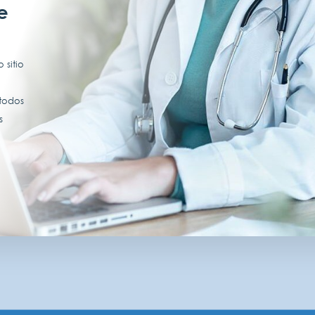
e
 sitio
 todos
s