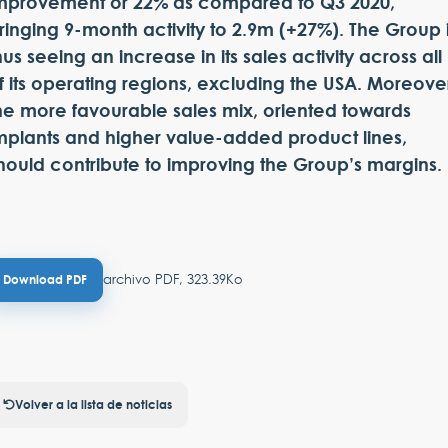
mprovement or 22% as compared to Q3 2020,
ringing 9-month activity to 2.9m (+27%). The Group 
hus seeing an increase in its sales activity across all
f its operating regions, excluding the USA. Moreove
he more favourable sales mix, oriented towards
mplants and higher value-added product lines,
hould contribute to improving the Group’s margins.
archivo PDF, 323.39Ko
Download PDF
Volver a la lista de noticias