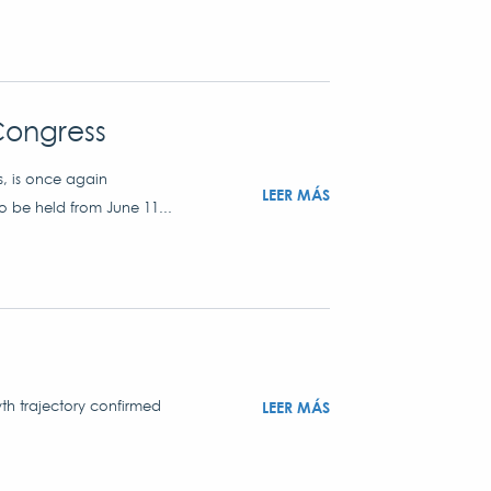
Congress
s, is once again
LEER MÁS
o be held from June 11...
th trajectory confirmed
LEER MÁS