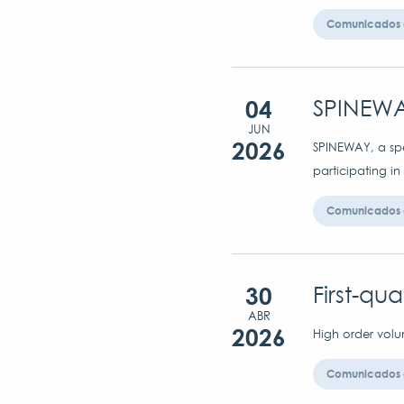
Comunicados 
04
SPINEWA
JUN
2026
SPINEWAY, a spec
participating in
Comunicados 
30
First-qu
ABR
2026
High order volu
Comunicados 