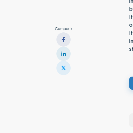
i
b
t
o
Compartir
t
i
s