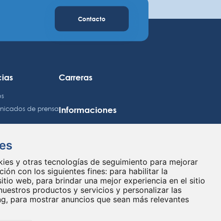
Contacto
cias
Carreras
os
Informaciones
icados de prensa
Información jurídica
Mapa del sitio
ies
rsores
Política de confidencialidad
okies y otras tecnologías de seguimiento para mejorar
dario
Preferencias de cookies
ión con los siguientes fines:
para habilitar la
 de las acciones
sitio web
,
para brindar una mejor experiencia en el sitio
nuestros productos y servicios y personalizar las
Contacto
mación regulada
ng
,
para mostrar anuncios que sean más relevantes