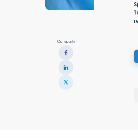
S
T
r
Compartir