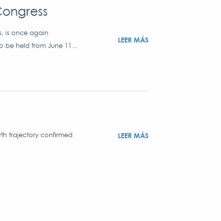
Congress
s, is once again
LEER MÁS
o be held from June 11...
th trajectory confirmed
LEER MÁS