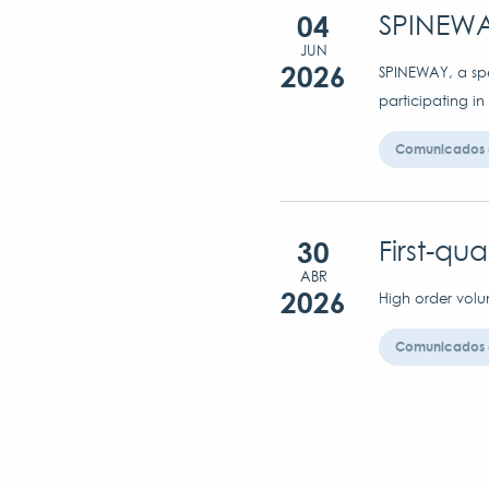
04
SPINEWA
JUN
2026
SPINEWAY, a spec
participating in
Comunicados 
30
First-qu
ABR
2026
High order volu
Comunicados 