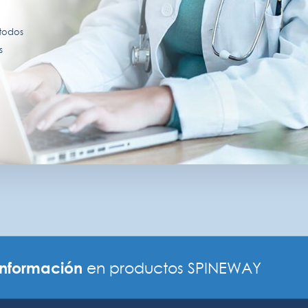
 todos
s
información
en productos SPINEWAY