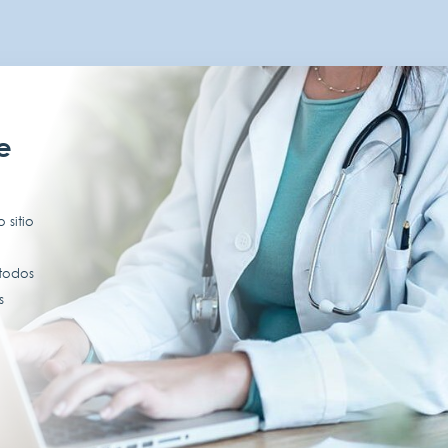
e
 sitio
 todos
s