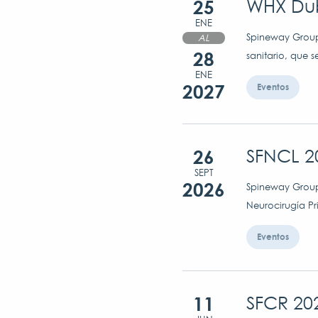
25
WHX Dub
ENE
Spineway Group 
AL
28
sanitario, que s
ENE
2027
Eventos
26
SFNCL 2
SEPT
2026
Spineway Group
Neurocirugía Pr
Eventos
11
SFCR 20