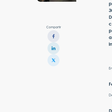
p
3
D
c
Compartir
p
a
i
En
F
D
D