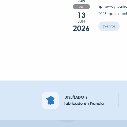
JUN
Spineway parti
AL
13
2026, que se cel
JUN
2026
Eventos
DISEÑADO Y
fabricado en Francia