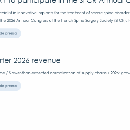
Y to participate in the SFCR Annual 
ialist in innovative implants for the treatment of severe spine disorder
 the 2026 Annual Congress of the French Spine Surgery Society (SFCR), t
de prensa
arter 2026 revenue
me / Slower-than-expected normalization of supply chains / 2026: grow
de prensa