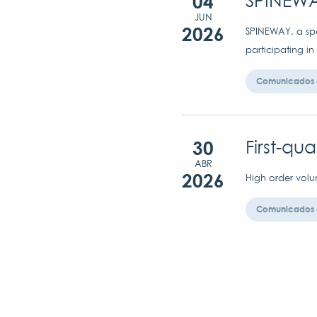
04
SPINEWA
JUN
2026
SPINEWAY, a spec
participating in
Comunicados 
30
First-qu
ABR
2026
High order volu
Comunicados 