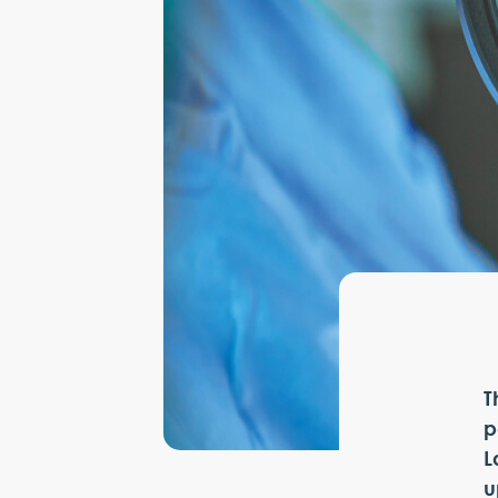
T
p
L
u