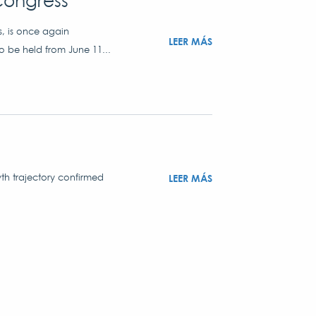
Congress
s, is once again
LEER MÁS
o be held from June 11...
th trajectory confirmed
LEER MÁS