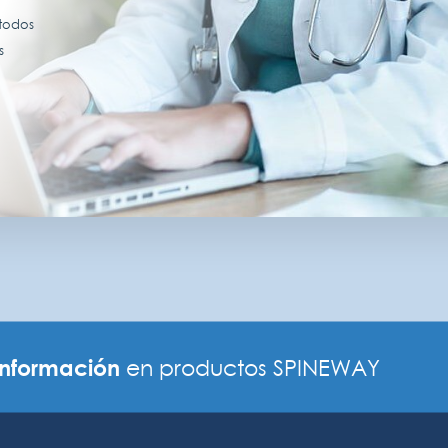
 todos
s
información
en productos SPINEWAY