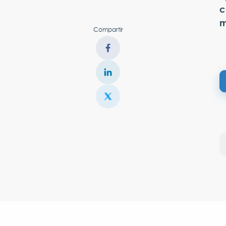
c
m
Compartir