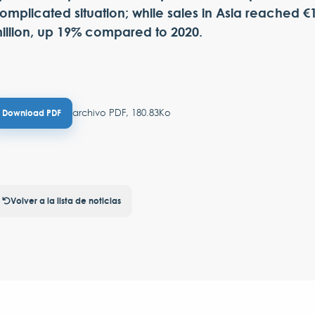
omplicated situation; while sales in Asia reached €
illion, up 19% compared to 2020.
archivo PDF, 180.83Ko
Download PDF
Volver a la lista de noticias