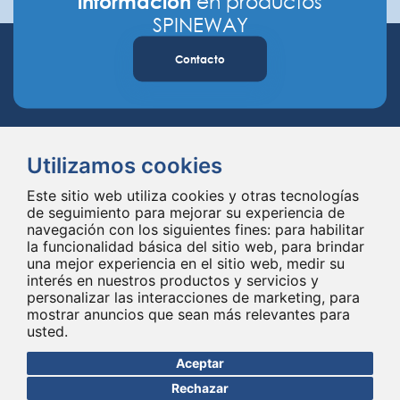
información
en productos
SPINEWAY
Contacto
Utilizamos cookies
Este sitio web utiliza cookies y otras tecnologías
de seguimiento para mejorar su experiencia de
navegación con los siguientes fines:
para habilitar
Spineway diseña y suministra innovadores implantes e instrumentales
la funcionalidad básica del sitio web
,
para brindar
para la columna vertebral, mejorando la cirugía de la columna vertebral
una mejor experiencia en el sitio web
,
medir su
en todo el mundo desde hace 20 años.
interés en nuestros productos y servicios y
personalizar las interacciones de marketing
,
para
mostrar anuncios que sean más relevantes para
usted
.
Aceptar
Rechazar