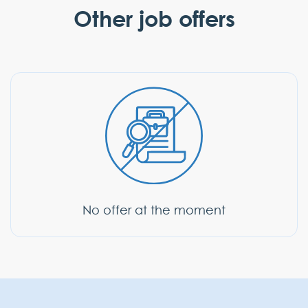
Other job offers
Last name
First name
E-mail
Phone
Message
No offer at the moment
Add an Attachment (CV*, cover
letter)*
.doc, .docx, .pdf