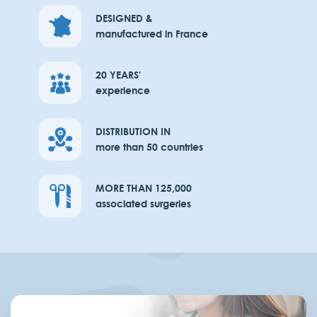
DESIGNED &
I accept the
manufactured in France
privacy policy
20 YEARS'
I want to apply
experience
DISTRIBUTION IN
more than 50 countries
MORE THAN 125,000
associated surgeries