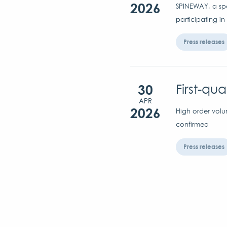
2026
SPINEWAY, a spec
participating in
Press releases
30
First-qu
APR
2026
High order volu
confirmed
Press releases