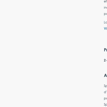
et
in
po
La
Vi
P
2 
A
S
d’
pa
Sp