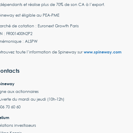
dépendants et réalise plus de 70% de son CA à l’export.
ineway est éligible au PEA-PME
rché de cotation : Euronext Growth Paris
IN : FR001400N2P2
némonique : ALSPW
www.spineway.com
trouvez toute l’information de Spineway sur
ontacts
pineway
gne aux actionnaires
verte du mardi au jeudi (10h-12h)
06 70 60 60
elium
lations investisseurs