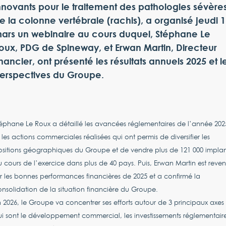
nnovants pour le traitement des pathologies sévère
e la colonne vertébrale (rachis), a organisé jeudi 1
ars un webinaire au cours duquel, Stéphane Le
oux, PDG de Spineway, et Erwan Martin, Directeur
inancier, ont présenté les résultats annuels 2025 et l
erspectives du Groupe.
éphane Le Roux a détaillé les avancées réglementaires de l’année 202
 les actions commerciales réalisées qui ont permis de diversifier les
sitions géographiques du Groupe et de vendre plus de 121 000 implan
 cours de l’exercice dans plus de 40 pays. Puis, Erwan Martin est reve
r les bonnes performances financières de 2025 et a confirmé la
nsolidation de la situation financière du Groupe.
 2026, le Groupe va concentrer ses efforts autour de 3 principaux axes
i sont le développement commercial, les investissements réglementair