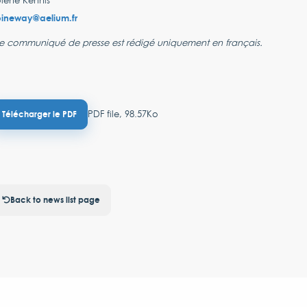
lène Kennis
pineway@aelium.fr
e communiqué de presse est rédigé uniquement en français.
PDF file, 98.57Ko
Télécharger le PDF
Back to news list page