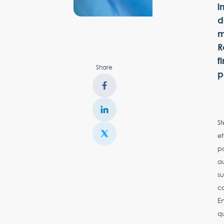
i
d
m
R
f
Share
p
St
et
po
au
su
co
En
qu