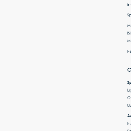
in
Sp
Ma
IS
M
Re
C
S
Li
Ou
08
A
Re