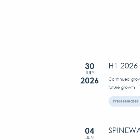
30
H1 2026 
JULY
2026
Continued growt
future growth
Press releases
04
SPINEWA
JUN