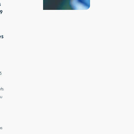
s
9
es
5
ts
nu
es