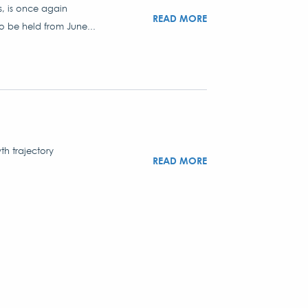
s, is once again
READ MORE
to be held from June...
th trajectory
READ MORE