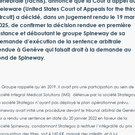
ertébrale (rachis), annonce que la Cour d’appel d
eleware (United States Court of Appeals for the thir
ircuit) a décidé, dans un jugement rendu le 19 mar
025, de confirmer la décision rendue en première
nstance et déboutant le groupe Spineway de sa
emande d’exécution de la sentence arbitrale
endue à Genève qui faisait droit à la demande au
ond de Spineway.
 Groupe rappelle qu’en 2019, il avait pris une participation au sein de 
ciété Integral Medical Solutions (IMS) détenue par la société Strategos
 société Strategos n’ayant pas déployé le plan opérationnel prévu,
ineway avait initié une procédure devant le tribunal arbitral de Genè
i a rendu une sentence en date du 20 janvier 2022 en faveur de la
ciété Spineway, condamnant Strategos à restituer l’intégralité du prix
acquisition des titres, soit 4 160 K€, majoré des intérêts, et à lui