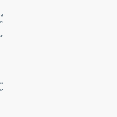
nt
la
ar
u
ur
re