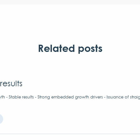
Related posts
results
h - Stable results - Strong embedded growth drivers - Issuance of strai