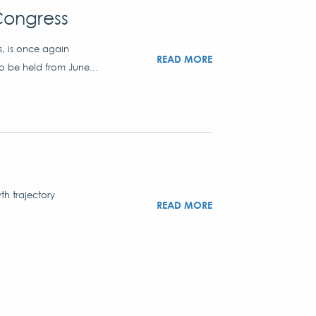
Congress
s, is once again
READ MORE
to be held from June...
th trajectory
READ MORE