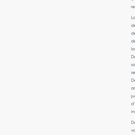
re
L
de
dé
dé
la
De
s
se
De
ar
j
d’
in
Dé
vo