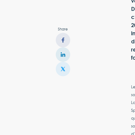
v
D
c
2
Share
i
d
r
f
Le
so
La
Sp
qu
so
d’