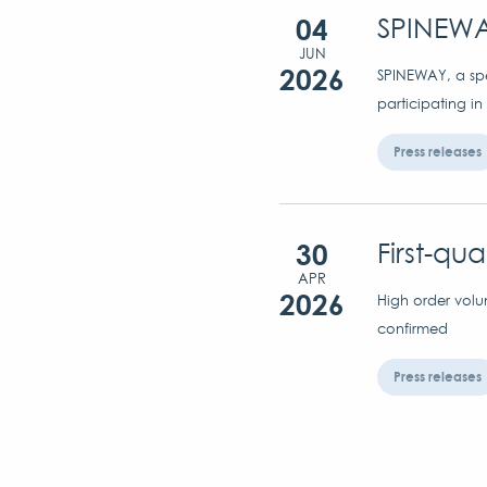
04
SPINEWA
JUN
2026
SPINEWAY, a spec
participating in
Press releases
30
First-qu
APR
2026
High order volu
confirmed
Press releases