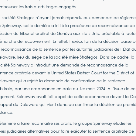
mbourser les frais d’arbitrages engagés.
a société Strategos n’ayant jamais répondu aux demandes de règleme
 Spineway, cette dernière a initié la procédure de reconnaissance de 
cision du tribunal arbitral de Genève aux Etats-Unis, préalable à toute
marche de recouvrement. En effet, l’exécution de la décision passe p
 reconnaissance de la sentence par les autorités judiciaires de l’État d
laware, lieu du siège de la société mère Strategos. Dans ce cadre, la
ociété Spineway a introduit une demande de reconnaissance de la
ntence arbitrale devant le United States District Court for the District of
laware qui a rejeté la demande de confirmation de la sentence
bitrale, par une ordonnance en date du 1er mars 2024. A l’issue de ce
ugement, Spineway avait fait appel de cette ordonnance devant la Co
appel du Delaware qui vient donc de confirmer la décision de premiè
stance.
terminé à faire reconnaitre ses droits, le groupe Spineway étudie les
ies judiciaires alternatives pour faire exécuter la sentence arbitrale de