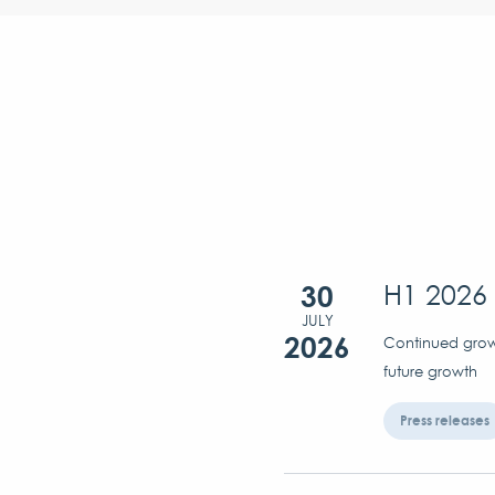
30
H1 2026 
JULY
2026
Continued growt
future growth
Press releases