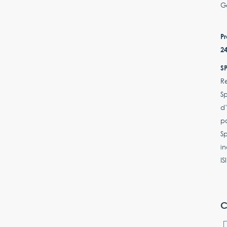
Ge
Pr
24
S
Re
S
d’
pa
Sp
in
I
C