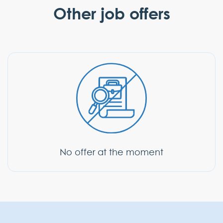
Other job offers
Last name
First name
E-mail
Phone
Message
No offer at the moment
Add an Attachment (CV*, cover
letter)*
.doc, .docx, .pdf