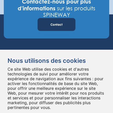
Contactez-nous pour plus
d'informations
sur les produits
SPINEWAY
Contact
Nous utilisons des cookies
Ce site Web utilise des cookies et d'autres
Spineway conçoit et fournit des implants et des instruments innovants
technologies de suivi pour améliorer votre
expérience de navigation aux fins suivantes :
pour
pour la chirurgie du rachis, améliorant la chirurgie rachidienne dans le
activer les fonctionnalités de base du site Web
,
monde entier depuis 20 ans.
pour offrir une meilleure expérience sur le site
*Ensemble, jusqu'au bout
Web
,
pour mesurer votre intérêt pour nos produits
et services et pour personnaliser les interactions
marketing
,
pour diffuser des publicités plus
pertinentes pour vous
.